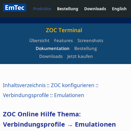
Produkte
Bestellung
Downloads
English
ZOC Terminal
Übersicht
Features
Screenshots
Dokumentation
Bestellung
Downloads
Jetzt kaufen
Inhaltsverzeichnis
::
ZOC konfigurieren
::
Verbindungsprofile
::
Emulationen
ZOC Online Hilfe Thema:
Verbindungsprofile → Emulationen