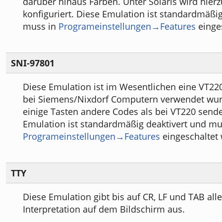
darüber hinaus Farben. Unter Solaris wird hier
konfiguriert. Diese Emulation ist standardmäßig
muss in
Programeinstellungen→Features
einge
SNI-97801
Diese Emulation ist im Wesentlichen eine VT22
bei Siemens/Nixdorf Computern verwendet wurd
einige Tasten andere Codes als bei VT220 send
Emulation ist standardmäßig deaktivert und mu
Programeinstellungen→Features
eingeschaltet
TTY
Diese Emulation gibt bis auf CR, LF und TAB all
Interpretation auf dem Bildschirm aus.