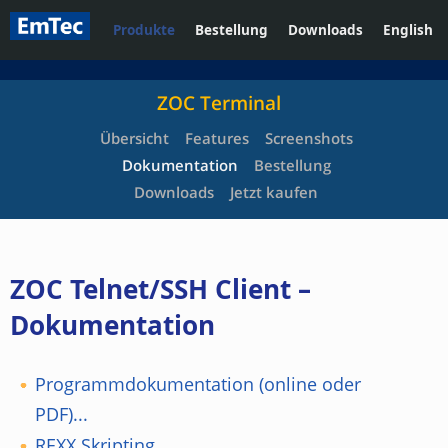
Produkte
Bestellung
Downloads
English
ZOC Terminal
Übersicht
Features
Screenshots
Dokumentation
Bestellung
Downloads
Jetzt kaufen
ZOC Telnet/SSH Client –
Dokumentation
Programmdokumentation (online oder
PDF)...
REXX Skripting...