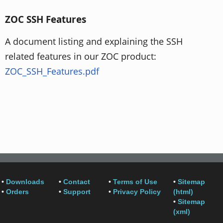
ZOC SSH Features
A document listing and explaining the SSH
related features in our ZOC product:
ZOC_SSH_Features.pdf
•
Downloads
•
Contact
•
Terms of Use
•
Sitemap
•
Orders
•
Support
•
Privacy Policy
(html)
•
Sitemap
(xml)