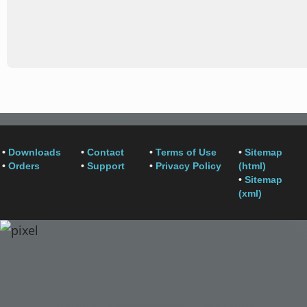
•
Downloads
•
Contact
•
Terms of Use
•
Sitemap
•
Orders
•
Support
•
Privacy Policy
(html)
•
Sitemap
(xml)