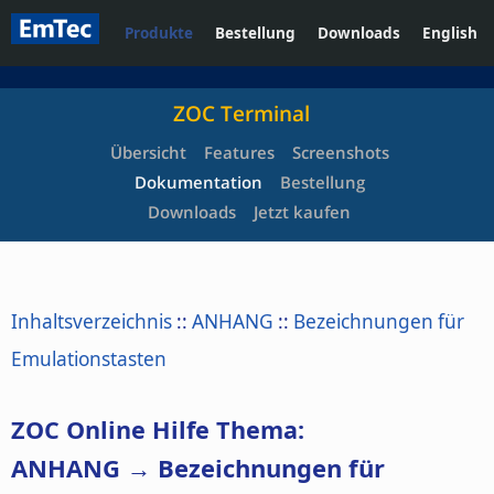
Produkte
Bestellung
Downloads
English
ZOC Terminal
Übersicht
Features
Screenshots
Dokumentation
Bestellung
Downloads
Jetzt kaufen
Inhaltsverzeichnis
::
ANHANG
::
Bezeichnungen für
Emulationstasten
ZOC Online Hilfe Thema:
ANHANG → Bezeichnungen für