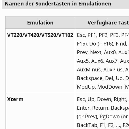
Namen der Sondertasten in Emulationen
Emulation
Verfügbare Tas
VT220/VT420/VT520/VT102
Esc, PF1, PF2, PF3, PF4
F15), Do (= F16), Find,
Prev, Next, Aux0, Aux
Aux5, Aux6, Aux7, Aux
AuxMinus, AuxPlus, Aux
Backspace, Del, Up, D
ModUp, ModDown, Mo
Xterm
Esc, Up, Down, Right, 
Enter, Return, Backsp
(or Prev), PgDown (or
BackTab, F1, F2, …, F2