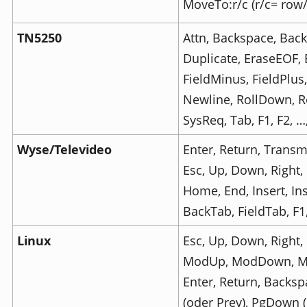
MoveTo:r/c (r/c= row
TN5250
Attn, Backspace, Back
Duplicate, EraseEOF, E
FieldMinus, FieldPlus
Newline, RollDown, Ro
SysReq, Tab, F1, F2, …
Wyse/Televideo
Enter, Return, Transm
Esc, Up, Down, Right,
Home, End, Insert, Ins
BackTab, FieldTab, F1,
Linux
Esc, Up, Down, Right, 
ModUp, ModDown, Mo
Enter, Return, Backsp
(oder Prev), PgDown (