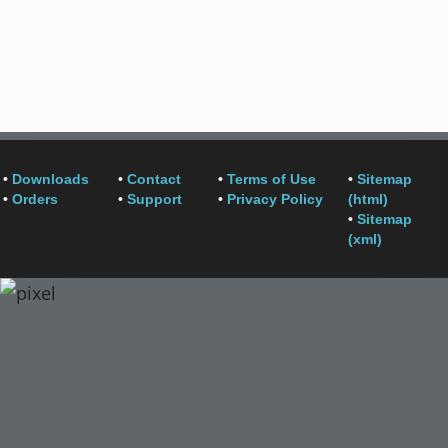
•
Downloads
•
Contact
•
Terms of Use
•
Sitemap
•
Orders
•
Support
•
Privacy Policy
(html)
•
Sitemap
(xml)