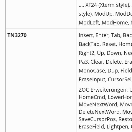
…, XF24 (Xterm style), 
style), ModUp, ModD
ModLeft, ModHome, 
TN3270
Insert, Enter, Tab, Ba
BackTab, Reset, Home, 
Right2, Up, Down, New
Pa3, Clear, Delete, E
MonoCase, Dup, Field
EraseInput, CursorSele
ZOC Erweiterungen: 
HomeCmd, LowerHom
MoveNextWord, Mov
DeleteNextWord, Mo
SaveCursorPos, Rest
EraseField, Lightpen, 