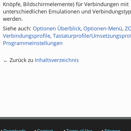
Knöpfe, Bildschirmelemente) für Verbindungen mit
unterschiedlichen Emulationen und Verbindungsty
werden.
Siehe auch:
Optionen Überblick
,
Optionen-Menü
,
ZO
Verbindungsprofile
,
Tastaturprofile/Umsetzungsprof
Programmeinstellungen
← Zurück zu
Inhaltsverzeichnis
•
Downloads
•
Contact
•
Terms of Use
•
Sitemap