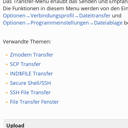
Das Transfer-Menü erlaubt das Senden und Empfan
Die Funktionen in diesem Menu werden von den Ein
Optionen→Verbindungsprofil→Dateitransfer
und
Optionen→Programmeinstellungen→Dateiablage
be
Verwandte Themen:
Zmodem Transfer
SCP Transfer
IND$FILE Transfer
Secure Shell/SSH
SSH File Transfer
File Transfer Fenster
Upload