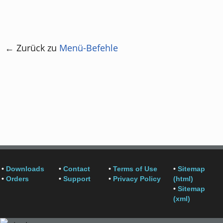
← Zurück zu
Menü-Befehle
•
Downloads
•
Contact
•
Terms of Use
•
Sitemap
•
Orders
•
Support
•
Privacy Policy
(html)
•
Sitemap
(xml)