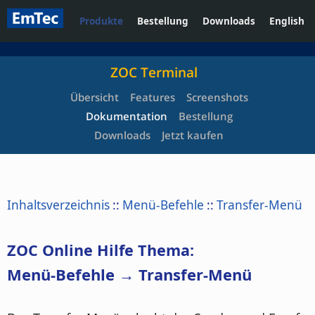
Produkte
Bestellung
Downloads
English
ZOC Terminal
Übersicht
Features
Screenshots
Dokumentation
Bestellung
Downloads
Jetzt kaufen
Inhaltsverzeichnis
::
Menü-Befehle
::
Transfer-Menü
ZOC Online Hilfe Thema:
Menü-Befehle → Transfer-Menü