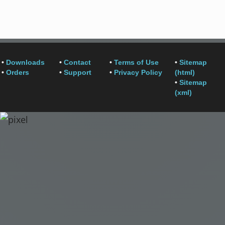
•
Downloads
•
Contact
•
Terms of Use
•
Sitemap
•
Orders
•
Support
•
Privacy Policy
(html)
•
Sitemap
(xml)