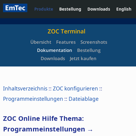
Produkte
Bestellung
Downloads
English
ZOC Terminal
Übersicht
Features
Screenshots
Dokumentation
Bestellung
Downloads
Jetzt kaufen
Inhaltsverzeichnis
::
ZOC konfigurieren
::
Programmeinstellungen
::
Dateiablage
ZOC Online Hilfe Thema:
Programmeinstellungen →