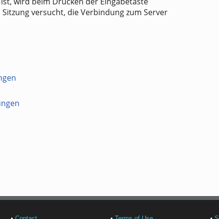
 ist, wird beim Drücken der Eingabetaste
n Sitzung versucht, die Verbindung zum Server
ngen
ungen
•
Contact
•
Terms of Use
•
S