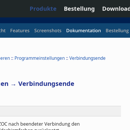
Produkte
Bestellung
Downloa
cht
Features
Screenshots
Dokumentation
Bestellung
ieren
::
Programmeinstellungen
::
Verbindungsende
gen → Verbindungsende
 ZOC nach beendeter Verbindung den