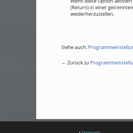
Wenn diese Option aktiviert
(Return) in einer getrennte
wiederherzustellen.
Siehe auch:
Programmeinstellu
← Zurück zu
Programmeinstell
•
Downloads