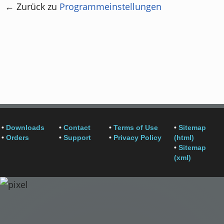
← Zurück zu
Programmeinstellungen
•
Downloads
•
Contact
•
Terms of Use
•
Sitemap
•
Orders
•
Support
•
Privacy Policy
(html)
•
Sitemap
(xml)