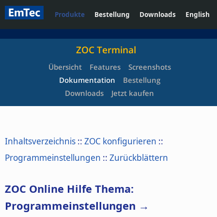
Produkte
Bestellung
Downloads
English
ZOC Terminal
Übersicht
Features
Screenshots
Dokumentation
Bestellung
Downloads
Jetzt kaufen
Inhaltsverzeichnis
::
ZOC konfigurieren
::
Programmeinstellungen
::
Zurückblättern
ZOC Online Hilfe Thema:
Programmeinstellungen →