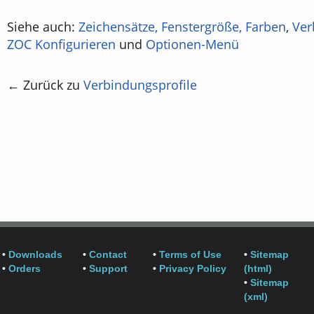
Siehe auch:
Zeichensätze, Fenstergröße, Farben
,
Ver
ZOC Konfigurieren
und
Optionen-Menü
← Zurück zu
Verbindungsprofile
•
Downloads
•
Contact
•
Terms of Use
•
Sitemap
•
Orders
•
Support
•
Privacy Policy
(html)
•
Sitemap
(xml)