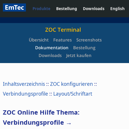
Produkte
Bestellung
Downloads
English
ZOC Terminal
Übersicht
Features
Screenshots
Dokumentation
Bestellung
Downloads
Jetzt kaufen
Inhaltsverzeichnis
::
ZOC konfigurieren
::
Verbindungsprofile
::
Layout/Schriftart
ZOC Online Hilfe Thema:
Verbindungsprofile →