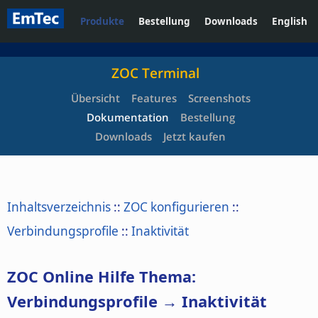
Produkte
Bestellung
Downloads
English
ZOC Terminal
Übersicht
Features
Screenshots
Dokumentation
Bestellung
Downloads
Jetzt kaufen
Inhaltsverzeichnis
::
ZOC konfigurieren
::
Verbindungsprofile
::
Inaktivität
ZOC Online Hilfe Thema:
Verbindungsprofile → Inaktivität