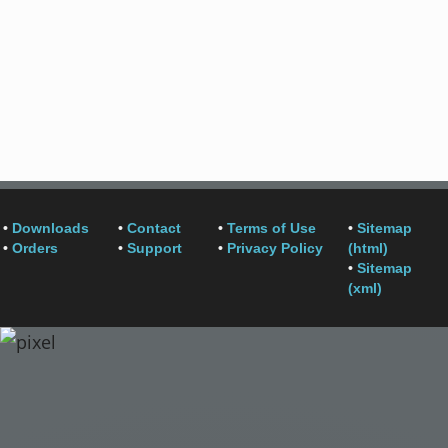
•
Downloads
•
Contact
•
Terms of Use
•
Sitemap
•
Orders
•
Support
•
Privacy Policy
(html)
•
Sitemap
(xml)