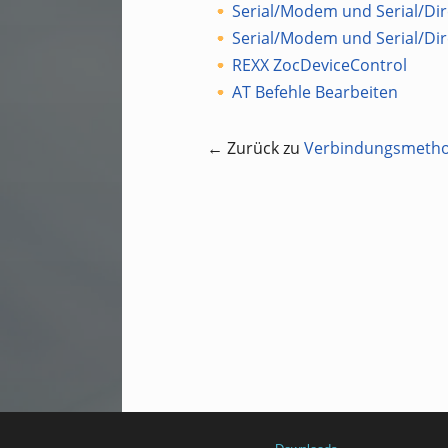
Serial/Modem und Serial/Dir
Serial/Modem und Serial/Dir
REXX ZocDeviceControl
AT Befehle Bearbeiten
← Zurück zu
Verbindungsmeth