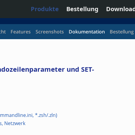
Produkte
Bestellung
Downloa
cht
Features
Screenshots
Dokumentation
Bestellung
dozeilenparameter und SET-
andline.ini, *.zsh/.zln)
s, Netzwerk