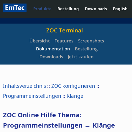
Produkte
Bestellung
Downloads
English
ZOC Terminal
Übersicht
Features
Screenshots
Dokumentation
Bestellung
Downloads
Jetzt kaufen
Inhaltsverzeichnis
::
ZOC konfigurieren
::
Programmeinstellungen
::
Klänge
ZOC Online Hilfe Thema:
Programmeinstellungen → Klänge