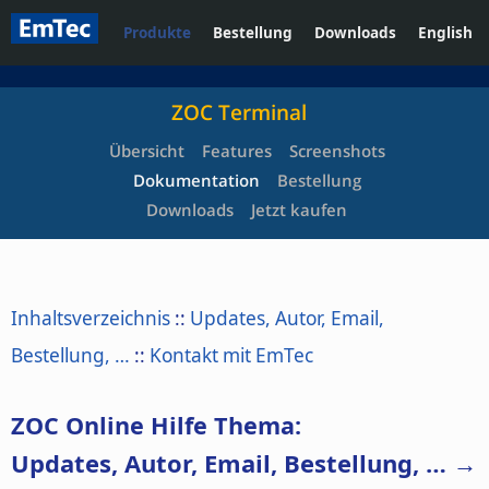
Produkte
Bestellung
Downloads
English
ZOC Terminal
Übersicht
Features
Screenshots
Dokumentation
Bestellung
Downloads
Jetzt kaufen
Inhaltsverzeichnis
::
Updates, Autor, Email,
Bestellung, …
::
Kontakt mit EmTec
ZOC Online Hilfe Thema:
Updates, Autor, Email, Bestellung, … →