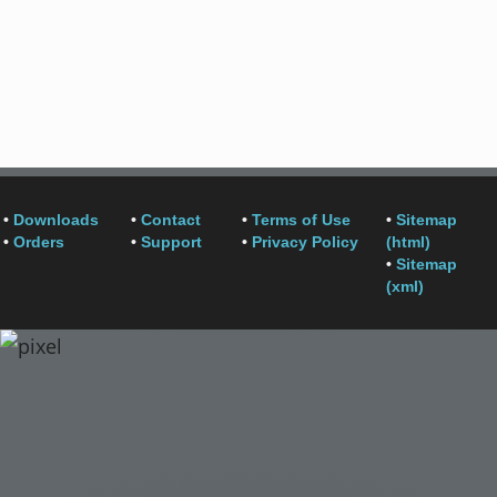
•
Downloads
•
Contact
•
Terms of Use
•
Sitemap
•
Orders
•
Support
•
Privacy Policy
(html)
•
Sitemap
(xml)