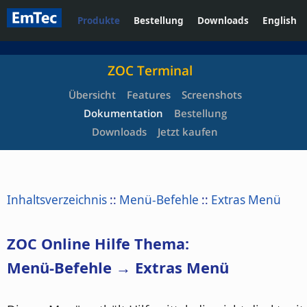
Produkte
Bestellung
Downloads
English
ZOC Terminal
Übersicht
Features
Screenshots
Dokumentation
Bestellung
Downloads
Jetzt kaufen
Inhaltsverzeichnis
::
Menü-Befehle
::
Extras Menü
ZOC Online Hilfe Thema:
Menü-Befehle → Extras Menü