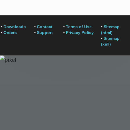
•
Downloads
•
Contact
•
Terms of Use
•
Sitemap
•
Orders
•
Support
•
Privacy Policy
(html)
•
Sitemap
(xml)