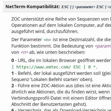
NetTerm-Kompatibilität:
ESC [ ] <parameter> ESC [ <
ZOC unterstützt eine Reihe von Sequenzen von
Operationen auf dem lokalen Computer, auf d
ausgeführt wird, durchzuführen.
Der Parameter
ist eine Dezimalzahl, die d
<n>
Funktion bestimmt. Die Bedeutung von
<param
von
<n>
ab, wie unten beschrieben:
0
- URL, die im lokalen Browser geöffnet werden 
.
] https://www.emtec.com/ ESC [ 0 *
1
- Befehl, der lokal ausgeführt werden soll (gle
Sequenz 'Lokalen Befehl starten' oben).
2
- Führe eine ZOC-Aktion aus (dies ist eine Akti
ähnlich wie Aktionen, die du finden wirst, wenn
Verbindungsprofil-Datei mit einem Editor öffne
Abschnitt der Benutzertasten gehst).
6
- Verzeichnis, das als Download-Verzeichnis 