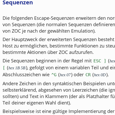
Sequenzen
Die folgenden Escape-Sequenzen erweitern den no
von Sequenzen (die normalen Sequenzen definieren
von ZOC je nach der gewählten Emulation).
Der Hauptzweck der erweiterten Sequenzen besteht
Host zu ermöglichen, bestimmte Funktionen zu ste
bestimmte Aktionen über ZOC aufzurufen.
Die Sequenzen beginnen in der Regel mit
(
ESC ]
he
(
), gefolgt von einem variablen Teil und e
[
hex 1B 5B
Abschlusszeichen wie
(
) oder
(
).
^G
CR
hex 07
hex 0D
Andere Zeichen in den syntaktischen Beispielen unt
selbsterklärend, abgesehen von Leerzeichen (die ig
sollten) und Text in Klammern (der als Platzhalter f
Teil deiner eigenen Wahl dient).
Beispielsweise ist eine gültige Implementierung d