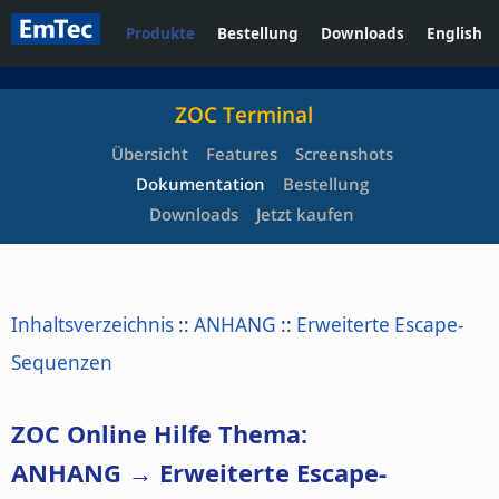
Produkte
Bestellung
Downloads
English
ZOC Terminal
Übersicht
Features
Screenshots
Dokumentation
Bestellung
Downloads
Jetzt kaufen
Inhaltsverzeichnis
::
ANHANG
::
Erweiterte Escape-
Sequenzen
ZOC Online Hilfe Thema:
ANHANG → Erweiterte Escape-