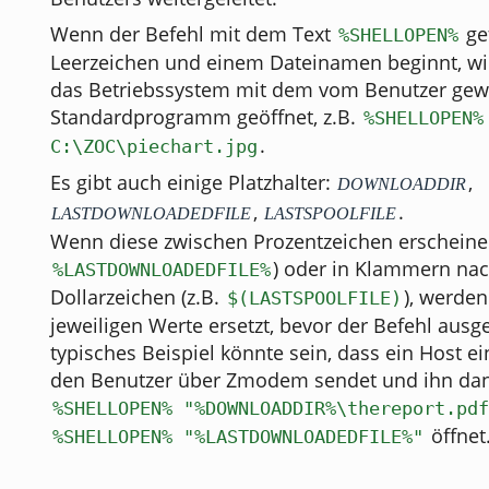
Wenn der Befehl mit dem Text
ge
%SHELLOPEN%
Leerzeichen und einem Dateinamen beginnt, wir
das Betriebssystem mit dem vom Benutzer gew
Standardprogramm geöffnet, z.B.
%SHELLOPEN%
.
C:\ZOC\piechart.jpg
Es gibt auch einige Platzhalter:
,
DOWNLOADDIR
,
.
LASTDOWNLOADEDFILE
LASTSPOOLFILE
Wenn diese zwischen Prozentzeichen erscheinen
) oder in Klammern na
%LASTDOWNLOADEDFILE%
Dollarzeichen (z.B.
), werden
$(LASTSPOOLFILE)
jeweiligen Werte ersetzt, bevor der Befehl ausge
typisches Beispiel könnte sein, dass ein Host e
den Benutzer über Zmodem sendet und ihn da
%SHELLOPEN% "%DOWNLOADDIR%\thereport.pdf
öffnet
%SHELLOPEN% "%LASTDOWNLOADEDFILE%"