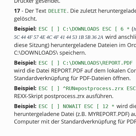
Drucker gesendet.
17
- Der Text
. Die zuletzt heruntergelad
DELETE
gelöscht.
Beispiel:
(
ESC [ ] C:\DOWNLOADS ESC [ 6 *
h
wird anschli
5C 44 4F 57 4E 4C 4F 41 44 53 1B 5B 36 2A
diese Sitzung) heruntergeladene Dateien im Or
C:\DOWNLOADS\ speichern.
Beispiel:
ESC [ ] C:\DOWNLOADS\REPORT.PDF 
wird die Datei REPORT.PDF auf dem lokalen Co
Standardverknüpfung für PDF-Dateien öffnen.
Beispiel:
ESC [ ] ^RUN=postprocess.zrx ESC
REXX-Skript postprocess.zrx ausführen.
Beispiel:
wird die
ESC [ ] NOWAIT ESC [ 12 *
heruntergeladene Datei (z.B. MYREPORT.PDF) a
Computer mit der Standardverknüpfung für PDF