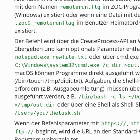
mit dem Namen
im ZOC-Prog
remoterun.flg
(Windows) existiert oder wenn eine Datei mit
im Benutzer-Heimatord
.zoc9_remoterunflag
existiert.
Der Befehl wird über die CreateProcess-API an
übergeben und kann optionale Parameter enthal
oder über cmd.exe
notepad.exe newfile.txt
C:\Windows\system32\cmd.exe /c dir >out.
macOS können Programme direkt ausgeführt 
(/bin/touch /tmp/didit.txt). Aufgaben, die Shell
erfordern (z.B. Ausgabeumleitung), müssen über
ausgeführt werden, z.B.
/bin/bash -c ls ~/D
oder über eine Shell als Shell-S
>/tmp/out.dir
/Users/you/thetask.sh
Wenn der Befehlsparameter mit
,
https://
htt
beginnt, wird die URL an den Standar
ftp://
Benutzers weitergeleitet.