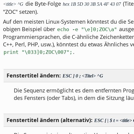
die Byte-Folge
(Tite
<title> ^G
hex 1B 5D 30 3B 5A 4F 43 07
"ZOC" setzen).
Auf den meisten Linux-Systemen könntest du die 
obigen Beispiel über
ausge
echo -e "\e]0;ZOC\a"
Programmiersprachen, die C-ähnliche Zeichenkette
C++, Perl, PHP, usw.), könntest du etwas Ähnliches
.
print "\033]0;ZOC\007";
Fenstertitel ändern:
ESC ] 0 ; <Titel> ^G
Die Sequenz ermöglicht es dem entfernten Pro
des Fensters (oder Tabs), in dem die Sitzung läu
Fenstertitel ändern (alternativ):
ESC [ | $ t = <title>