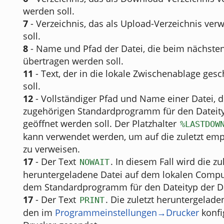
werden soll.
7
- Verzeichnis, das als Upload-Verzeichnis ve
soll.
8
- Name und Pfad der Datei, die beim nächste
übertragen werden soll.
11
- Text, der in die lokale Zwischenablage ges
soll.
12
- Vollständiger Pfad und Name einer Datei, 
zugehörigen Standardprogramm für den Dateity
geöffnet werden soll. Der Platzhalter
%LASTDOW
kann verwendet werden, um auf die zuletzt em
zu verweisen.
17
- Der Text
. In diesem Fall wird die zu
NOWAIT
heruntergeladene Datei auf dem lokalen Comput
dem Standardprogramm für den Dateityp der Da
17
- Der Text
. Die zuletzt heruntergelade
PRINT
den im
Programmeinstellungen→Drucker
konfi