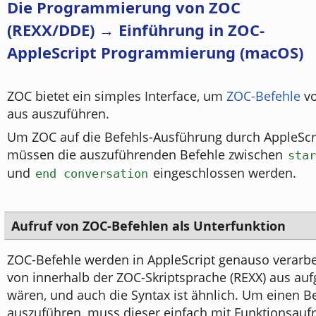
Die Programmierung von ZOC
(REXX/DDE) → Einführung in ZOC-
AppleScript Programmierung (macOS)
ZOC bietet ein simples Interface, um
ZOC-Befehle
vo
aus auszuführen.
Um ZOC auf die Befehls-Ausführung durch AppleScri
müssen die auszuführenden Befehle zwischen
star
und
eingeschlossen werden.
end conversation
Aufruf von ZOC-Befehlen als Unterfunktion
ZOC-Befehle werden in AppleScript genauso verarbei
von innerhalb der ZOC-Skriptsprache (REXX) aus au
wären, und auch die Syntax ist ähnlich. Um einen B
auszuführen, muss dieser einfach mit Funktionsaufr