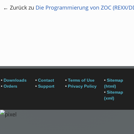
← Zurück zu
Die Programmierung von ZOC (REXX/D
•
Downloads
•
Contact
•
Terms of Use
•
Sitemap
•
Orders
•
Support
•
Privacy Policy
(html)
•
Sitemap
(xml)