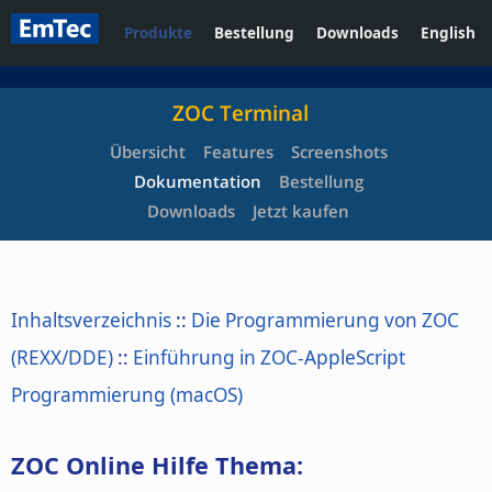
Produkte
Bestellung
Downloads
English
ZOC Terminal
Übersicht
Features
Screenshots
Dokumentation
Bestellung
Downloads
Jetzt kaufen
Inhaltsverzeichnis
::
Die Programmierung von ZOC
(REXX/DDE)
::
Einführung in ZOC-AppleScript
Programmierung (macOS)
ZOC Online Hilfe Thema: