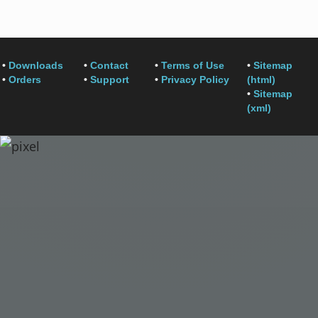
•
Downloads
•
Contact
•
Terms of Use
•
Sitemap
•
Orders
•
Support
•
Privacy Policy
(html)
•
Sitemap
(xml)