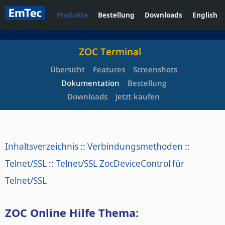
Produkte
Bestellung
Downloads
English
ZOC Terminal
Übersicht
Features
Screenshots
Dokumentation
Bestellung
Downloads
Jetzt kaufen
Inhaltsverzeichnis
::
Verbindungsmethoden
::
Telnet/SSL
::
Telnet/SSL ZocDeviceControl für
Telnet/SSL
ZOC Online Hilfe Thema: