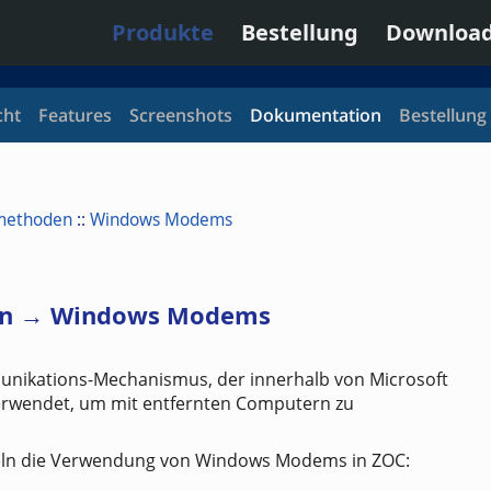
Produkte
Bestellung
Downloa
cht
Features
Screenshots
Dokumentation
Bestellung
methoden
::
Windows Modems
en → Windows Modems
nikations-Mechanismus, der innerhalb von Microsoft
rwendet, um mit entfernten Computern zu
ln die Verwendung von Windows Modems in ZOC: