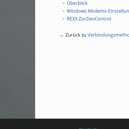
Überblick
Windows Modems Einstellu
REXX ZocDevControl
← Zurück zu
Verbindungsmeth