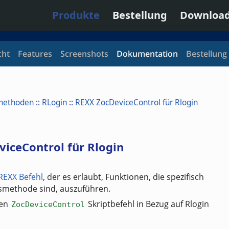
Produkte
Bestellung
Downloa
cht
Features
Screenshots
Dokumentation
Bestellung
methoden
::
RLogin
::
REXX ZocDeviceControl für Rlogin
iceControl für Rlogin
REXX Befehl
, der es erlaubt, Funktionen, die spezifisch
smethode sind, auszuführen.
den
Skriptbefehl in Bezug auf Rlogin
ZocDeviceControl