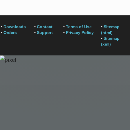
•
Downloads
•
Contact
•
Terms of Use
•
Sitemap
•
Orders
•
Support
•
Privacy Policy
(html)
•
Sitemap
(xml)