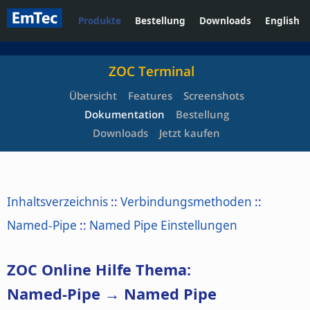
Produkte
Bestellung
Downloads
English
ZOC Terminal
Übersicht
Features
Screenshots
Dokumentation
Bestellung
Downloads
Jetzt kaufen
Inhaltsverzeichnis
::
Verbindungsmethoden
::
Named-Pipe
::
Named Pipe Einstellungen
ZOC Online Hilfe Thema:
Named-Pipe → Named Pipe