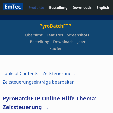
Produkte
Bestellung
Downloads
English
PyroBatchFTP
Übersicht
Features
Screenshots
Bestellung
Downloads
Jetzt
kaufen
Table of Contents
::
Zeitsteuerung
::
Zeitsteuerungseinträge bearbeiten
PyroBatchFTP Online Hilfe Thema:
Zeitsteuerung →