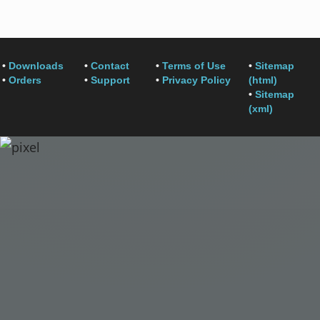
•
Downloads
•
Contact
•
Terms of Use
•
Sitemap
•
Orders
•
Support
•
Privacy Policy
(html)
•
Sitemap
(xml)