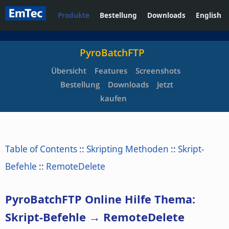
Produkte
Bestellung
Downloads
English
PyroBatchFTP
Übersicht
Features
Screenshots
Bestellung
Downloads
Jetzt
kaufen
Table of Contents
::
Skripting Methoden
::
Skript-
Befehle
::
RemoteDelete
PyroBatchFTP Online Hilfe Thema:
Skript-Befehle → RemoteDelete