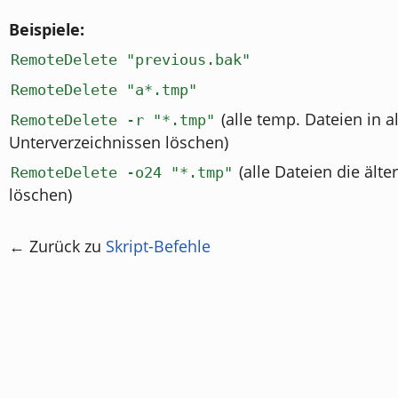
Beispiele:
RemoteDelete "previous.bak"
RemoteDelete "a*.tmp"
(alle temp. Dateien in a
RemoteDelete -r "*.tmp"
Unterverzeichnissen löschen)
(alle Dateien die älte
RemoteDelete -o24 "*.tmp"
löschen)
← Zurück zu
Skript-Befehle