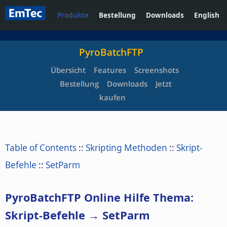
Produkte
Bestellung
Downloads
English
PyroBatchFTP
Übersicht
Features
Screenshots
Bestellung
Downloads
Jetzt
kaufen
Table of Contents
::
Skripting Methoden
::
Skript-
Befehle
::
SetParm
PyroBatchFTP Online Hilfe Thema:
Skript-Befehle → SetParm