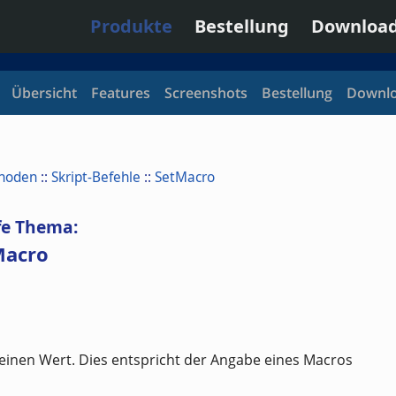
Produkte
Bestellung
Downloa
Übersicht
Features
Screenshots
Bestellung
Downl
thoden
::
Skript-Befehle
::
SetMacro
fe Thema:
Macro
seinen Wert. Dies entspricht der Angabe eines Macros