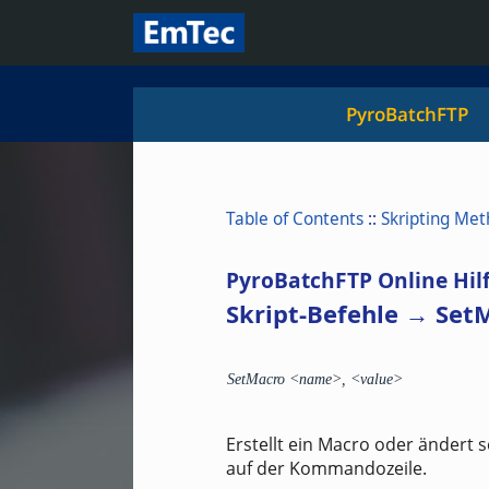
PyroBatchFTP
Table of Contents
::
Skripting Me
PyroBatchFTP Online Hil
Skript-Befehle → Set
SetMacro <name>, <value>
Erstellt ein Macro oder ändert 
auf der Kommandozeile.