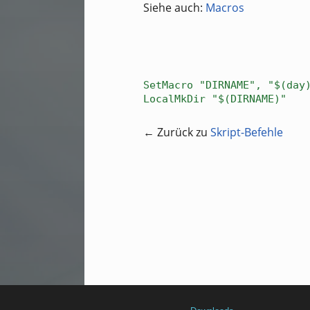
Siehe auch:
Macros
SetMacro "DIRNAME", "$(day
LocalMkDir "$(DIRNAME)"
← Zurück zu
Skript-Befehle