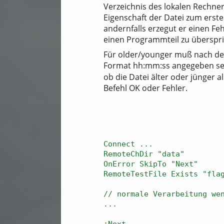
Verzeichnis des lokalen Rechner
Eigenschaft der Datei zum erste
andernfalls erzegut er einen Fe
einen Programmteil zu überspr
Für older/younger muß nach dem
Format hh:mm:ss angegeben sei
ob die Datei älter oder jünger al
Befehl OK oder Fehler.
Connect ...
RemoteChDir "data"
OnError SkipTo "Next"
RemoteTestFile Exists "fla
// normale Verarbeitung we
...