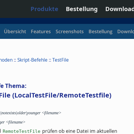
Produkte
Bestellung
Downloa
Übersicht
Features
Screenshots
Bestellung
Downl
thoden
::
Skript-Befehle
::
TestFile
fe Thema:
ile (LocalTestFile/RemoteTestfile)
s|notexists|older|younger <filename>
nger <filename>
d
prüfen ob eine Datei im aktuellen
RemoteTestFile