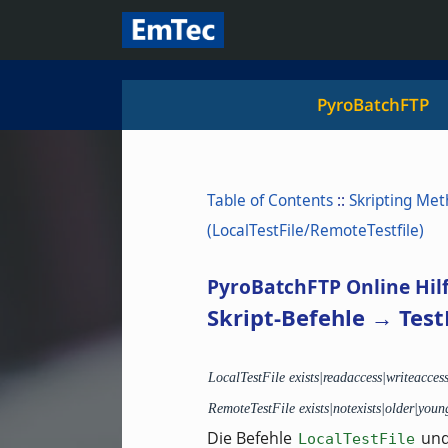
PyroBatchFTP
Table of Contents
::
Skripting Me
(LocalTestFile/RemoteTestfile)
PyroBatchFTP Online Hil
Skript-Befehle → TestF
LocalTestFile exists|readaccess|writeacces
RemoteTestFile exists|notexists|older|you
Die Befehle
un
LocalTestFile