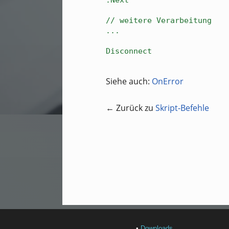
:Next
// weitere Verarbeitung
...
Disconnect
Siehe auch:
OnError
← Zurück zu
Skript-Befehle
•
Downloads