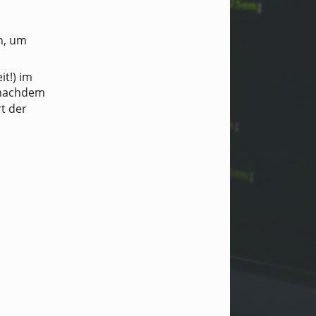
n, um
t!) im
 nachdem
rt der