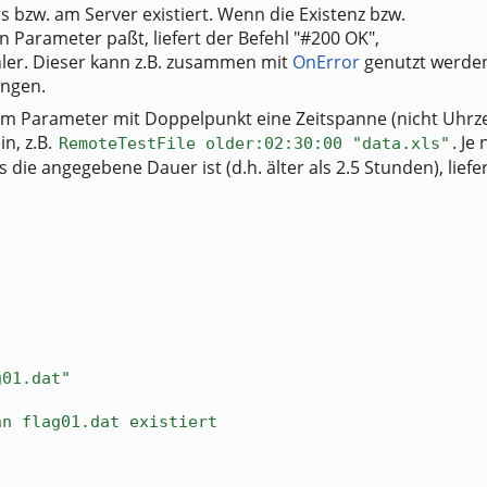
s bzw. am Server existiert. Wenn die Existenz bzw.
n Parameter paßt, liefert der Befehl "#200 OK",
hler. Dieser kann z.B. zusammen mit
OnError
genutzt werde
ingen.
 Parameter mit Doppelpunkt eine Zeitspanne (nicht Uhrzei
n, z.B.
. Je
RemoteTestFile older:02:30:00 "data.xls"
s die angegebene Dauer ist (d.h. älter als 2.5 Stunden), liefe
g01.dat"
nn flag01.dat existiert