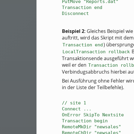
PutMove "Reports.dat"
Transaction end
Disconnect
Beispiel 2
: Gleiches Beispiel w
auftritt, wird das Skript mit d
) übersprunge
Transaction end
B
LocalTransaction rollback
Transaktionsende ausgeführt wu
weil er den
Transaction rollb
Verbindugsabbruchs hierbei aut
Bei Ausführung ohne Fehler wir
in der Liste der Teilbefehle).
// site 1
Connect ...
OnError SkipTo Nextsite
Transaction begin
RemoteMkDir "newsales"
RemoteChDir "newsales"