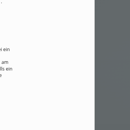
.
d
i ein
n am
ls ein
e