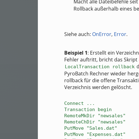
Macht alle Dateibefehle sei
Rollback außerhalb eines beg
Siehe auch:
OnError
,
Error
.
Beispiel 1
: Erstellt ein Verzeic
Fehler auftritt, bricht das Skrip
d
LocalTransaction rollback
PyroBatch Rechner wieder herge
rollback für die offene Transak
Verzeichnis werden gelöscht.
Connect ...
Transaction begin
RemoteMkDir "newsales"
RemoteChDir "newsales"
PutMove "Sales.dat"
PutMove "Expenses.dat"