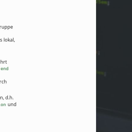
Gruppe
.
 lokal,
ührt
 end
rch
n, d.h.
und
ion