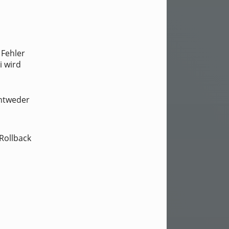
 Fehler
i wird
entweder
Rollback