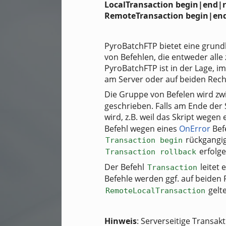
LocalTransaction begin|end|r
RemoteTransaction begin|end
PyroBatchFTP bietet eine grund
von Befehlen, die entweder all
PyroBatchFTP ist in der Lage, i
am Server oder auf beiden Rec
Die Gruppe von Befelen wird z
geschrieben. Falls am Ende der 
wird, z.B. weil das Skript wegen
Befehl wegen eines
OnError
Bef
rückgangig
Transaction begin
erfolge
Transaction rollback
Der Befehl
leitet 
Transaction
Befehle werden ggf. auf beiden
gelt
RemoteLocalTransaction
Hinweis
: Serverseitige Transa