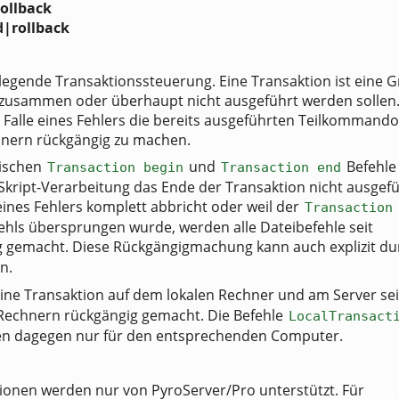
ollback
|rollback
legende Transaktionssteuerung. Eine Transaktion ist eine 
e zusammen oder überhaupt nicht ausgeführt werden sollen
m Falle eines Fehlers die bereits ausgeführten Teilkommandos
hnern rückgängig zu machen.
wischen
und
Befehle
Transaction begin
Transaction end
Skript-Verarbeitung das Ende der Transaktion nicht ausgef
 eines Fehlers komplett abbricht oder weil der
Transaction
ehls übersprungen wurde, werden alle Dateibefehle seit
 gemacht. Diese Rückgängigmachung kann auch explizit du
n.
eine Transaktion auf dem lokalen Rechner und am Server sei
 Rechnern rückgängig gemacht. Die Befehle
LocalTransact
en dagegen nur für den entsprechenden Computer.
ktionen werden nur von PyroServer/Pro unterstützt. Für