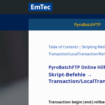
PyroBatchFTP
Table of Contents
::
Skripting Me
Transaction/LocalTransaction/Re
PyroBatchFTP Online Hil
Skript-Befehle →
Transaction/LocalTra
.
Transaction begin|end|rollba