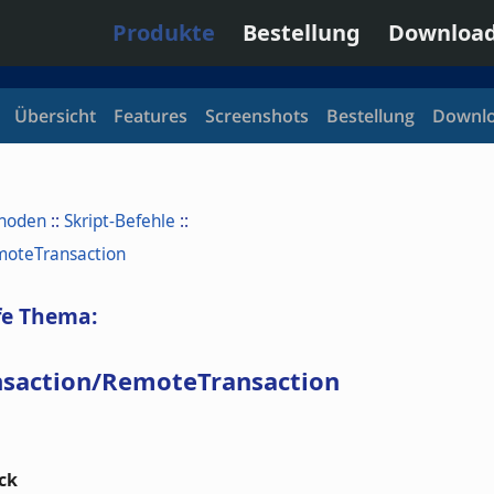
Produkte
Bestellung
Downloa
Übersicht
Features
Screenshots
Bestellung
Downl
thoden
::
Skript-Befehle
::
moteTransaction
fe Thema:
nsaction/RemoteTransaction
ck