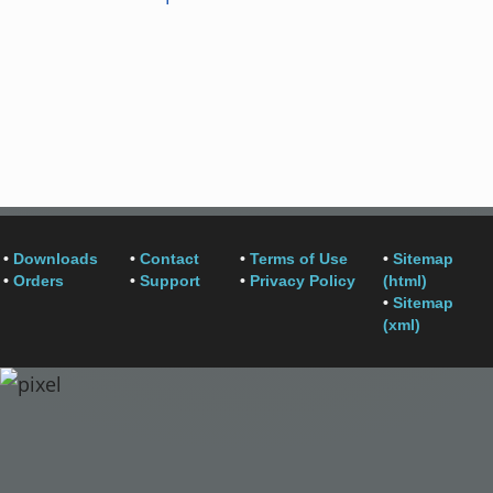
•
Downloads
•
Contact
•
Terms of Use
•
Sitemap
•
Orders
•
Support
•
Privacy Policy
(html)
•
Sitemap
(xml)