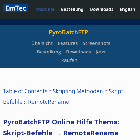
Produkte
Bestellung
Downloads
English
PyroBatchFTP
Übersicht
Features
Screenshots
Bestellung
Downloads
Jetzt
kaufen
Table of Contents
::
Skripting Methoden
::
Skript-
Befehle
::
RemoteRename
PyroBatchFTP Online Hilfe Thema:
Skript-Befehle → RemoteRename