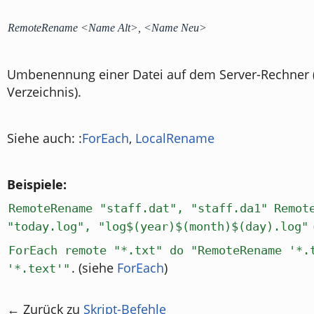
RemoteRename <Name Alt>, <Name Neu>
Umbenennung einer Datei auf dem Server-Rechner (
Verzeichnis).
Siehe auch: :
ForEach
,
LocalRename
Beispiele:
RemoteRename "staff.dat", "staff.da1"
Remot
"today.log", "log$(year)$(month)$(day).log"
ForEach remote "*.txt" do "RemoteRename '*.
. (siehe
ForEach
)
'*.text'"
← Zurück zu
Skript-Befehle