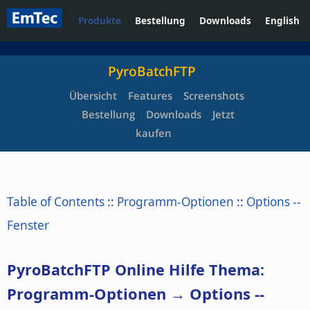
Produkte
Bestellung
Downloads
English
PyroBatchFTP
Übersicht
Features
Screenshots
Bestellung
Downloads
Jetzt
kaufen
Table of Contents
::
Programm-Optionen
::
Options --
Fenster
PyroBatchFTP Online Hilfe Thema:
Programm-Optionen → Options --