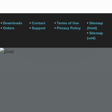
•
Downloads
•
Contact
•
Terms of Use
•
Sitemap
•
Orders
•
Support
•
Privacy Policy
(html)
•
Sitemap
(xml)