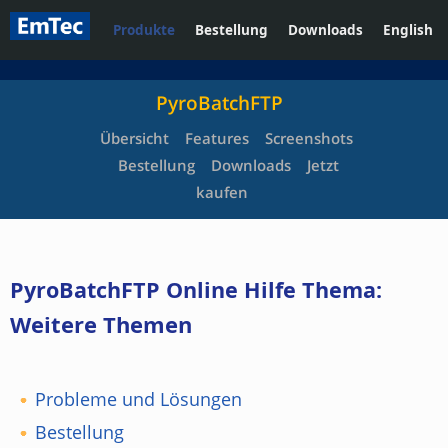
Produkte
Bestellung
Downloads
English
PyroBatchFTP
Übersicht
Features
Screenshots
Bestellung
Downloads
Jetzt
kaufen
PyroBatchFTP Online Hilfe Thema:
Weitere Themen
Probleme und Lösungen
Bestellung